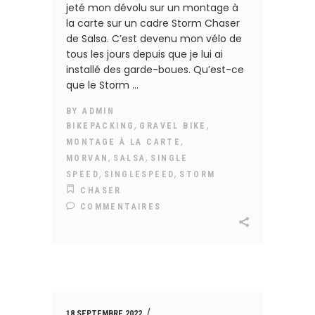
jeté mon dévolu sur un montage à
la carte sur un cadre Storm Chaser
de Salsa. C’est devenu mon vélo de
tous les jours depuis que je lui ai
installé des garde-boues. Qu’est-ce
que le Storm
BY
ADMIN
,
,
BIKEPACKING
GRAVEL BIKE
,
MONTAGE À LA CARTE
,
,
MORVAN
SALSA
SINGLE
,
,
SPEED
SINGLESPEED
STORM
CHASER
COMMENTAIRES
18 SEPTEMBRE 2022