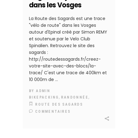
dans les Vosges
La Route des Sagards est une trace
"vélo de route" dans les Vosges
autour d'Epinal créé par Simon REMY
et soutenue par le Velo Club
Spinalien. Retrouvez le site des
sagards :
http://routedessagards.fr/creez-
votre-site-avec-des-blocs/la-
trace/ C'est une trace de 400km et
10 000m de
BY
ADMIN
,
,
BIKEPACKING
RANDONNÉE
ROUTE DES SAGARDS
COMMENTAIRES