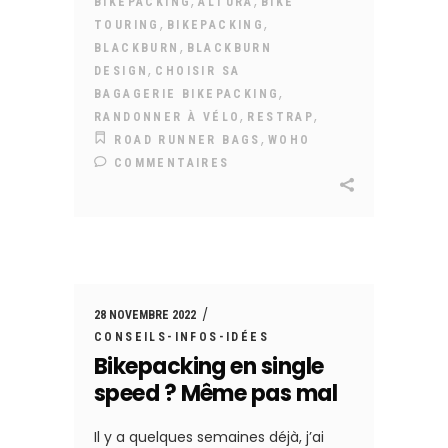
,
,
BIKEPACKING
ALTURA
BIKE
,
,
TOURING
BIKEPACKING
,
BLACKBURN
BLACKBURN
,
DESIGN
CHOISIR SA
,
BAGAGERIE BIKEPACKING
,
,
RANDONNER À VÉLO
RESTRAP
,
ROAD RUNNER BAGS
WOHO
COMMENTAIRES
28 NOVEMBRE 2022
CONSEILS-INFOS-IDÉES
Bikepacking en single
speed ? Même pas mal
Il y a quelques semaines déjà, j’ai