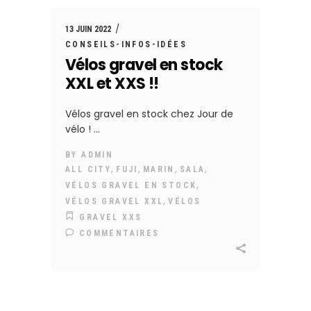
13 JUIN 2022
CONSEILS-INFOS-IDÉES
Vélos gravel en stock
XXL et XXS !!
Vélos gravel en stock chez Jour de
vélo !
BY
ADMIN
,
,
,
,
ALL CITY
FUJI
MARIN
SALA
,
VÉLOS GRAVEL EN STOCK
,
VÉLOS GRAVEL XXL
VÉLOS
GRAVEL XXS
COMMENTAIRES