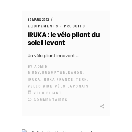
12 MARS 2023
EQUIPEMENTS - PRODUITS
IRUKA : le vélo pliant du
soleil levant
Un vélo pliant innovant
BY
ADMIN
,
,
,
BIRDY
BROMPTON
DAHON
,
,
,
IRUKA
IRUKA FRANCE
TERN
,
,
VELLO BIKE
VÉLO JAPONAIS
VELO PLIANT
COMMENTAIRES