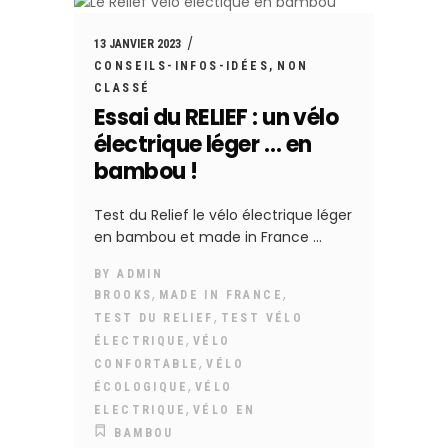
13 JANVIER 2023
CONSEILS-INFOS-IDÉES
NON
CLASSÉ
Essai du RELIEF : un vélo
électrique léger … en
bambou !
Test du Relief le vélo électrique léger
en bambou et made in France
BY
ADMIN
,
,
BROOKS
MADE IN FRANCE
,
TEST DU RELIEF
TEST VÉLO
,
ÉLECTRIQUE
VÉLO
,
CONFORTABLE
VÉLO
,
ÉCOLOGIQUE
VÉLO
,
ELECTRIQUE
VÉLO EN
BAMBOU