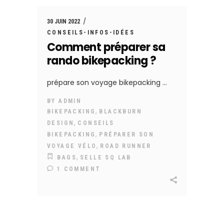
30 JUIN 2022
CONSEILS-INFOS-IDÉES
Comment préparer sa
rando bikepacking ?
prépare son voyage bikepacking
BY
ADMIN
,
BIKEPACKING
BLACKBURN
,
DESIGN
CONSEILS
,
BIKEPACKING
PRÉPARER SON
,
VOYAGE VÉLO
ROAD RUNNER
,
BAGS
SELLE SQ LAB
1 COMMENT