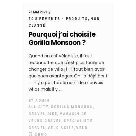
23 MAI 2022
EQUIPEMENTS - PRODUITS
NON
CLASSÉ
Pourquoi j’ai choisi le
Gorilla Monsoon ?
Quand on est vélociste, il faut
reconnaître que c'est plus facile de
changer de vélo ;) : il faut bien avoir
quelques avantages. On l'a déjà écrit
: il n'y a pas forcément de mauvais
vélos mais il y
BY
ADMIN
,
,
ALL CITY
GORILLA MONSOON
,
GRAVEL BIKE
MAGASIN DE
,
VÉLOS GRAVEL
SPÉCIALISTE
,
,
GRAVEL
VÉLO ACIER
VELO
CRMO