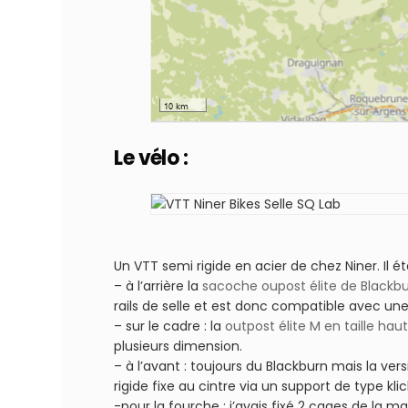
Le vélo :
Un VTT semi rigide en acier de chez Niner. Il é
– à l’arrière la
sacoche oupost élite de Black
b
rails de selle et est donc compatible avec un
– sur le cadre : la
outpost élite M en taille hau
plusieurs dimension.
– à l’avant : toujours du Blackburn mais la v
rigide fixe au cintre via un support de type klick
-pour la fourche : j’avais fixé 2 cages de la 