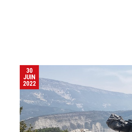
Jour de vélo
Café
Atelier
30
JUIN
2022