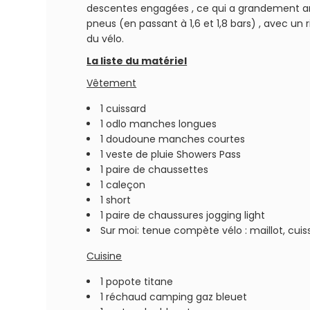
descentes engagées , ce qui a grandement amé
pneus (en passant à 1,6 et 1,8 bars) , avec u
du vélo.
La liste du matériel
Vêtement
1 cuissard
1 odlo manches longues
1 doudoune manches courtes
1 veste de pluie Showers Pass
1 paire de chaussettes
1 caleçon
1 short
1 paire de chaussures jogging light
Sur moi: tenue compète vélo : maillot, cuis
Cuisine
1 popote titane
1 réchaud camping gaz bleuet