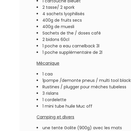
1 cartouche bleuet
2 tasse/ 2 spork
4 sachets lyophilisés
400g de fruits secs
400g de muesli
Sachets de the / doses café
2 bidons 60cl
1 poche a eau camelback 3l
1 poche supplémentaire de 2l
Mécanique
1 caa
1pompe /demonte pneus / multi tool blac
Rustines / plugger pour mèches tubeless
3 rislans
1 cordelette
1 mini tube huile Muc off
Camping et divers
une tente Golite (900g) avec les mats