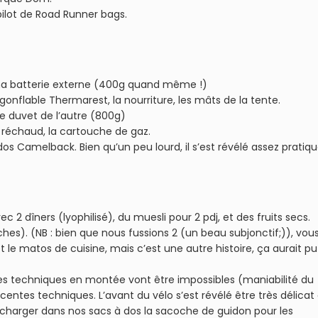
pilot de Road Runner bags.
et ma batterie externe (400g quand même !)
 gonflable Thermarest, la nourriture, les mâts de la tente.
le duvet de l’autre (800g)
e réchaud, la cartouche de gaz.
s Camelback. Bien qu’un peu lourd, il s’est révélé assez pratiqu
c 2 dîners (lyophilisé), du muesli pour 2 pdj, et des fruits secs.
hes). (NB : bien que nous fussions 2 (un beau subjonctif;)), vou
t le matos de cuisine, mais c’est une autre histoire, ça aurait pu
es techniques en montée vont être impossibles (maniabilité du
scentes techniques. L’avant du vélo s’est révélé être très délicat
charger dans nos sacs à dos la sacoche de guidon pour les