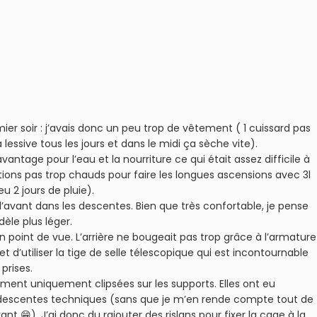
er soir : j’avais donc un peu trop de vêtement ( 1 cuissard pas
lessive tous les jours et dans le midi ça sèche vite).
antage pour l’eau et la nourriture ce qui était assez difficile à
étions pas trop chauds pour faire les longues ascensions avec 3l
u 2 jours de pluie).
r l’avant dans les descentes. Bien que très confortable, je pense
èle plus léger.
n point de vue. L’arrière ne bougeait pas trop grâce à l’armature
t d’utiliser la tige de selle télescopique qui est incontournable
prises.
ement uniquement clipsées sur les supports. Elles ont eu
s descentes techniques (sans que je m’en rende compte tout de
vant 😁). J’ai donc du rajouter des rislans pour fixer la cage à la