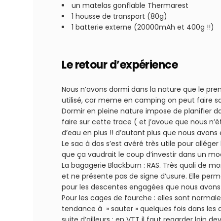
un matelas gonflable Thermarest
1 housse de transport (80g)
1 batterie externe (20000mAh et 400g !!)
Le retour d’expérience
Nous n’avons dormi dans la nature que le premi
utilisé, car meme en camping on peut faire sa 
Dormir en pleine nature impose de planifier dav
faire sur cette trace ( et j’avoue que nous n’
d’eau en plus !! d’autant plus que nous avons e
Le sac à dos s’est avéré très utile pour allége
que ça vaudrait le coup d’investir dans un mod
La bagagerie Blackburn : RAS. Très quali de mo
et ne présente pas de signe d’usure. Elle perme
pour les descentes engagées que nous avons 
Pour les cages de fourche : elles sont normal
tendance à » sauter » quelques fois dans le
suite d’ailleurs : en VTT il faut regarder loin de