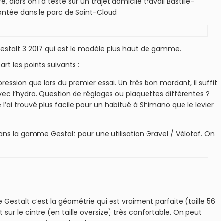
alors on l’a testé sur un trajet domicile travail Bastille-
montée dans le parc de Saint-Cloud
 Gestalt 3 2017 qui est le modèle plus haut de gamme.
rt les points suivants :
pression que lors du premier essai. Un très bon mordant, il suffit
u’avec l’hydro. Question de réglages ou plaquettes différentes ?
 l’ai trouvé plus facile pour un habitué à Shimano que le levier
dans la gamme Gestalt pour une utilisation Gravel / Vélotaf. On
Gestalt c’est la géométrie qui est vraiment parfaite (taille 56
ur le cintre (en taille oversize) très confortable. On peut