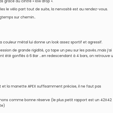
 grace au cintre « low drop ».
es le vélo part tout de suite, la nervosité est au rendez-vous.
ngtemps sur chemin..
a couleur métal lui donne un look assez sportif et agressif.
ssion de grande rigidité, ça tape un peu sur les pavés..mais j’ai
ent été gonflés à 6 Bar …en redescendant à 4 bars, on retrouve 
 et la manette APEX suffisamment précise, il ne faut pas
gnons comme bonne réserve (le plus petit rapport est un 42X42
te)