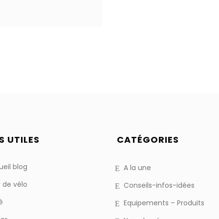
S UTILES
CATÉGORIES
eil blog
A la une
 de vélo
Conseils-infos-idées
é
Equipements – Produits