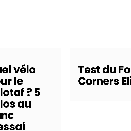
el vélo
Test du Fo
ur le
Corners El
lotaf ? 5
los au
anc
essai