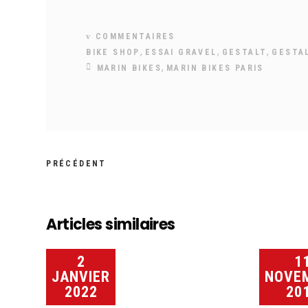
COMMENTAIRES
,
,
,
BIKE SHOP
ESSAI GRAVEL
GESTALT
GESTA
,
MARIN BIKES
MARIN BIKES PARIS
PRÉCÉDENT
Articles similaires
2
1
JANVIER
NOVE
2022
20