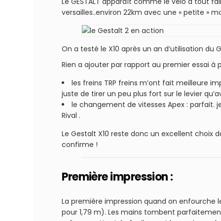
Le GESTALT apparaît comme le vélo à tout faire, 
versailles..environ 22km avec une « petite » 
On a testé le X10 après un an d’utilisation du
Rien a ajouter par rapport au premier essai à pa
les freins TRP freins m’ont fait meilleure im
juste de tirer un peu plus fort sur le levier q
le changement de vitesses Apex : parfait. je
Rival .
Le Gestalt X10 reste donc un excellent choix 
confirme !
Première impression :
La première impression quand on enfourche le 
pour 1,79 m). Les mains tombent parfaitement s