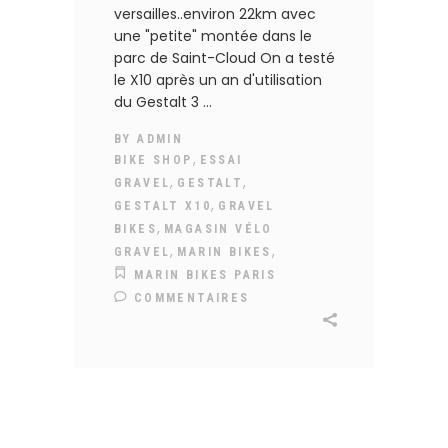
versailles..environ 22km avec
une "petite" montée dans le
parc de Saint-Cloud On a testé
le X10 après un an d'utilisation
du Gestalt 3
BY
ADMIN
,
BIKE SHOP
ESSAI
,
,
GRAVEL
GESTALT
,
GESTALT X10
GRAVEL
,
BIKES
MAGASIN VÉLO
,
,
GRAVEL
MARIN BIKES
MARIN BIKES PARIS
COMMENTAIRES