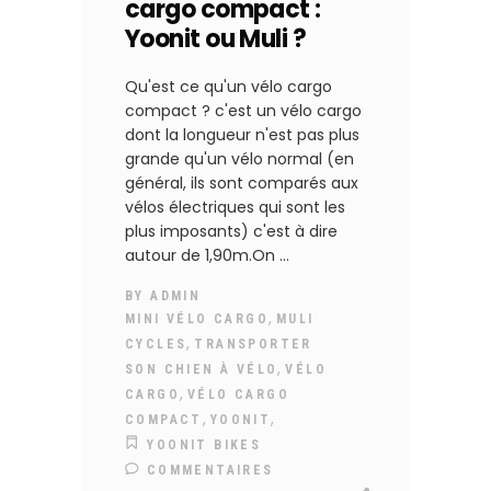
cargo compact :
Yoonit ou Muli ?
Qu'est ce qu'un vélo cargo
compact ? c'est un vélo cargo
dont la longueur n'est pas plus
grande qu'un vélo normal (en
général, ils sont comparés aux
vélos électriques qui sont les
plus imposants) c'est à dire
autour de 1,90m.On
BY
ADMIN
,
MINI VÉLO CARGO
MULI
,
CYCLES
TRANSPORTER
,
SON CHIEN À VÉLO
VÉLO
,
CARGO
VÉLO CARGO
,
,
COMPACT
YOONIT
YOONIT BIKES
COMMENTAIRES