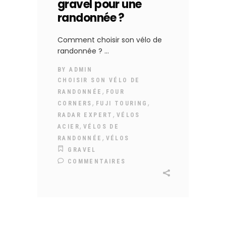
gravel pour une
randonnée ?
Comment choisir son vélo de
randonnée ?
BY
ADMIN
CHOISIR SON VÉLO DE
,
RANDONNÉE
FOUR
,
,
CORNERS
FUJI TOURING
,
RADAR EXPERT
VÉLOS
,
ACIER
VÉLOS DE
,
RANDONNÉE
VÉLOS
GRAVEL
COMMENTAIRES