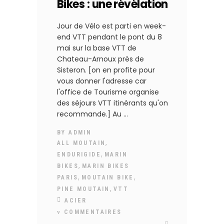
Bikes : une révélation
Jour de Vélo est parti en week-
end VTT pendant le pont du 8
mai sur la base VTT de
Chateau-Arnoux près de
Sisteron. [on en profite pour
vous donner l'adresse car
l'office de Tourisme organise
des séjours VTT itinérants qu'on
recommande.] Au
BY
ADMIN
,
ALL MOUTAIN
,
ENDURIGIDE
MARIN
,
BIKES
MARIN BIKES
,
,
PARIS
MOUTAIN BIKE
,
PINE MOUTAIN
VTT
ACIER
COMMENTAIRES