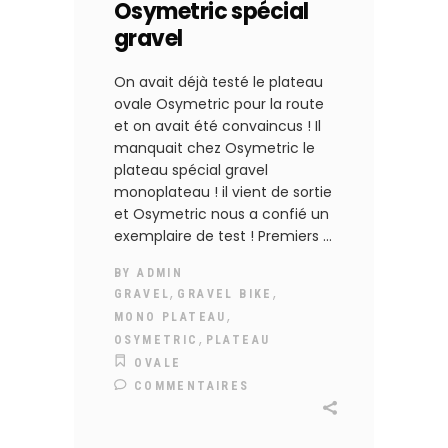
Osymetric spécial
gravel
On avait déjà testé le plateau
ovale Osymetric pour la route
et on avait été convaincus ! Il
manquait chez Osymetric le
plateau spécial gravel
monoplateau ! il vient de sortie
et Osymetric nous a confié un
exemplaire de test ! Premiers
BY
ADMIN
,
,
GRAVEL
GRAVEL BIKE
,
MONO PLATEAU
,
OSYMETRIC
PLATEAU
OVALE
COMMENTAIRES