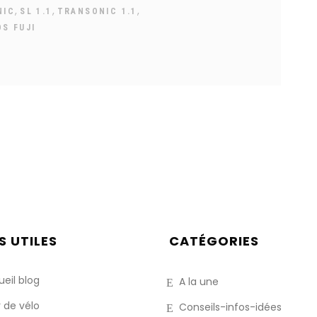
,
,
,
NIC
SL 1.1
TRANSONIC 1.1
OS FUJI
S UTILES
CATÉGORIES
eil blog
A la une
 de vélo
Conseils-infos-idées