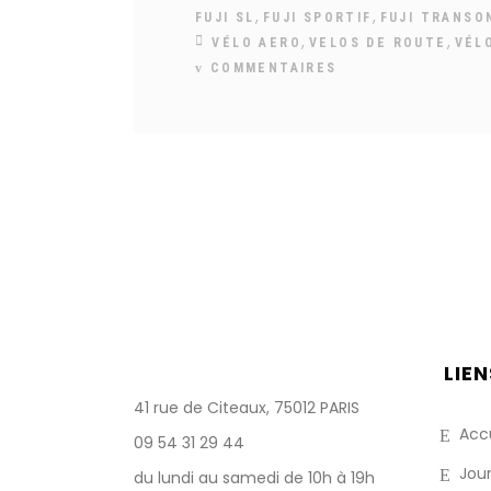
,
,
FUJI SL
FUJI SPORTIF
FUJI TRANSO
,
,
VÉLO AERO
VELOS DE ROUTE
VÉL
COMMENTAIRES
LIEN
41 rue de Citeaux, 75012 PARIS
Accu
09 54 31 29 44
Jour
du lundi au samedi de 10h à 19h