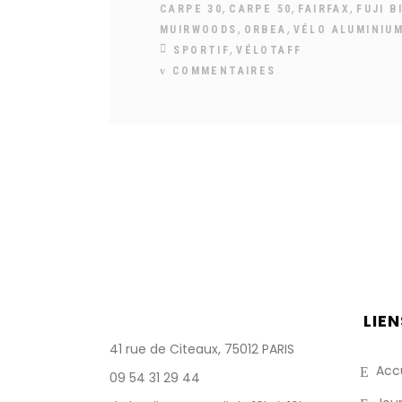
,
,
,
CARPE 30
CARPE 50
FAIRFAX
FUJI B
,
,
MUIRWOODS
ORBEA
VÉLO ALUMINIU
,
SPORTIF
VÉLOTAFF
COMMENTAIRES
LIEN
41 rue de Citeaux, 75012 PARIS
Accu
09 54 31 29 44