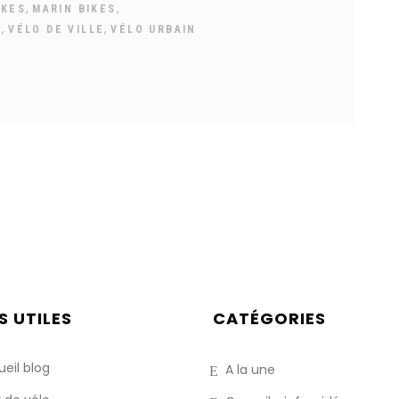
,
,
IKES
MARIN BIKES
,
,
M
VÉLO DE VILLE
VÉLO URBAIN
S UTILES
CATÉGORIES
eil blog
A la une