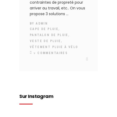
contraintes de propreté pour
arriver au travail, etc.. On vous
propose 3 solutions
BY
ADMIN
,
CAPE DE PLUIE
,
PANTALON DE PLUIE
,
VESTE DE PLUIE
VÊTEMENT PLUIE À VÉLO
COMMENTAIRES
Sur Instagram